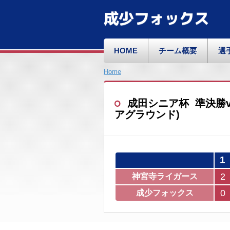
成少フォックス
HOME
チーム概要
選
Home
成田シニア杯 準決勝vs神
アグラウンド)
1
2
神宮寺ライガース
0
成少フォックス