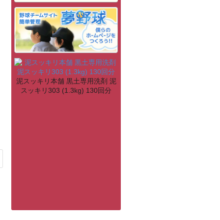
泥スッキリ本舗 黒土専用洗剤 泥
スッキリ303 (1.3kg) 130回分