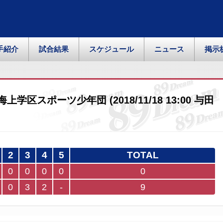
手紹介
試合結果
スケジュール
ニュース
掲示
学区スポーツ少年団 (2018/11/18 13:00 与田
2
3
4
5
TOTAL
0
0
0
0
0
0
3
2
-
9