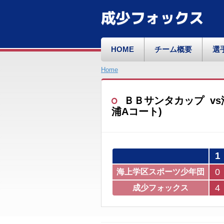
成少フォックス
HOME
チーム概要
選
Home
ＢＢサンタカップ vs海上
浦Aコート)
1
0
海上学区スポーツ少年団
4
成少フォックス