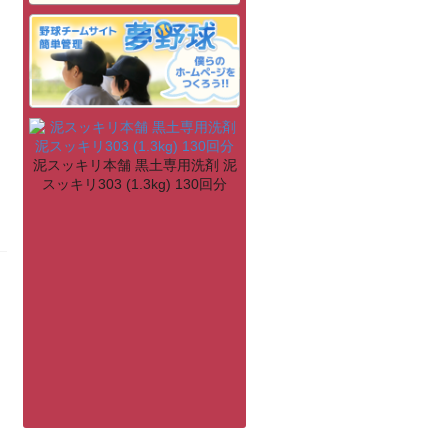
泥スッキリ本舗 黒土専用洗剤 泥
スッキリ303 (1.3kg) 130回分