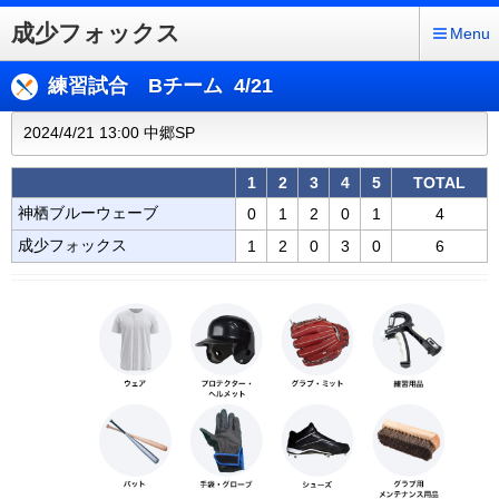
成少フォックス
Menu
練習試合 Bチーム 4/21
2024/4/21 13:00 中郷SP
1
2
3
4
5
TOTAL
神栖ブルーウェーブ
0
1
2
0
1
4
成少フォックス
1
2
0
3
0
6