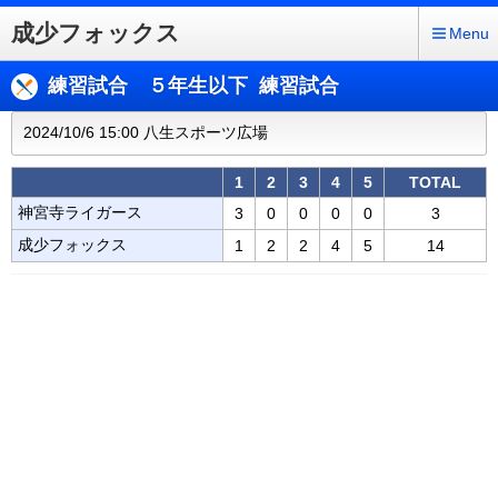
成少フォックス
Menu
練習試合 ５年生以下 練習試合
2024/10/6 15:00 八生スポーツ広場
1
2
3
4
5
TOTAL
神宮寺ライガース
3
0
0
0
0
3
成少フォックス
1
2
2
4
5
14