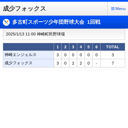
成少フォックス
Menu
多古町スポーツ少年団野球大会 1回戦
2025/1/13 11:00 神崎町民野球場
1
2
3
4
5
6
TOTAL
神崎エンジェルス
3
0
0
0
0
0
3
成少フォックス
3
0
2
2
0
-
7