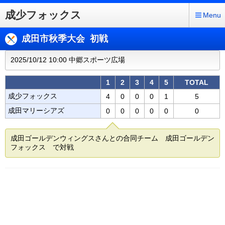
成少フォックス
Menu
成田市秋季大会 初戦
2025/10/12 10:00 中郷スポーツ広場
1
2
3
4
5
TOTAL
成少フォックス
4
0
0
0
1
5
成田マリーシアズ
0
0
0
0
0
0
成田ゴールデンウィングスさんとの合同チーム 成田ゴールデン
フォックス で対戦